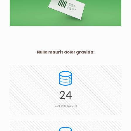
Nulla mauris dolor gravida:
24
Lorem ipsum