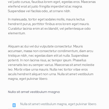
vel justo cursus, faucibus lorem eget, egestas eros. Maecenas
eleifend erat at justo fringilla imperdiet id ac magna.
Suspendisse vel facilisis odio, at ornare nibh.
In malesuada, tortor eget sodales mollis, mauris lectus
hendrerit purus, porttitor finibus eros lorem eget mauris.
Curabitur lacinia enim at ex blandit, vel pellentesque odio
elementum.
Aliquam ac dui vel dui vulputate consectetur. Mauris
accumsan, massa non consectetur condimentum, diam arcu
tristique nibh, nec egestas diam elit at nulla. Suspendisse
potenti. In non lacinia risus, ac tempor ipsum. Phasellus
venenatis leo eu semper varius. Maecenas sit amet molestie
leo. Morbi vitae urna mauris. Nulla nec tortor vitae eros
iaculis hendrerit aliquet non urna. Nulla sit amet vestibulum
magna, eget pulvinar libero.
Nulla sit amet vestibulum magna:
Nulla sit amet vestibulum magna, eget pulvinar libero.