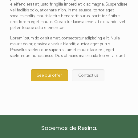
eleifend erat at justo fringilla imperdiet id ac magna. Suspendisse
vel facilisis odio, at ornare nibh. In malesuada, tortor eget
sodales mollis, mauris lectus hendrerit purus, porttitor finibus
eros lorem eget mauris. Curabitur lacinia enim at ex blandit, vel
pellentesque odio elementum.
Lorem ipsum dolor sit amet, consectetur adipiscing elit. Nulla
mauris dolor, gravida a varius blandit, auctor eget purus.
Phasellus scelerisque sapien sit amet mauris laoreet, eget
scelerisque nunc cursus. Duis ultricies malesuada leo vel aliquet.
See our offer
Contact us
Sabemos de Resina.