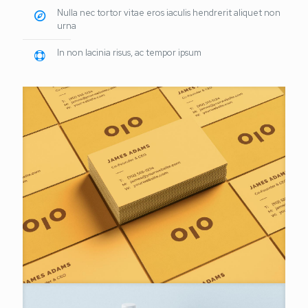
Nulla nec tortor vitae eros iaculis hendrerit aliquet non
urna
In non lacinia risus, ac tempor ipsum