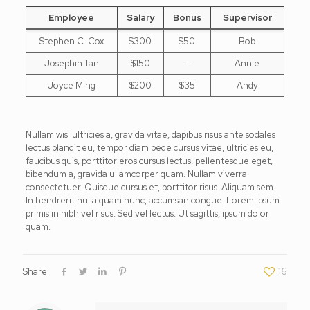
Employee
Salary
Bonus
Supervisor
Stephen C. Cox
$300
$50
Bob
Josephin Tan
$150
–
Annie
Joyce Ming
$200
$35
Andy
Nullam wisi ultricies a, gravida vitae, dapibus risus ante sodales
lectus blandit eu, tempor diam pede cursus vitae, ultricies eu,
faucibus quis, porttitor eros cursus lectus, pellentesque eget,
bibendum a, gravida ullamcorper quam. Nullam viverra
consectetuer. Quisque cursus et, porttitor risus. Aliquam sem.
In hendrerit nulla quam nunc, accumsan congue. Lorem ipsum
primis in nibh vel risus. Sed vel lectus. Ut sagittis, ipsum dolor
quam.
Share
16