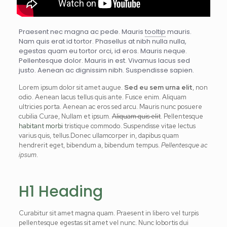
Praesent nec magna ac pede. Mauris
tooltip
mauris.
Nam quis erat id tortor. Phasellus at nibh nulla nulla,
egestas quam eu tortor orci, id eros. Mauris neque.
Pellentesque dolor. Mauris in est. Vivamus lacus sed
justo. Aenean ac dignissim nibh. Suspendisse sapien.
Lorem ipsum dolor sit amet augue.
Sed eu sem urna elit
, non
odio. Aenean lacus tellus quis ante. Fusce enim. Aliquam
ultricies porta. Aenean ac eros sed arcu. Mauris nunc posuere
cubilia Curae, Nullam et ipsum.
Aliquam quis elit
. Pellentesque
habitant morbi
tristique commodo. Suspendisse vitae lectus
varius quis, tellus.Donec ullamcorper in, dapibus quam
hendrerit eget, bibendum a, bibendum tempus.
Pellentesque ac
ipsum
.
H1 Heading
Curabitur sit amet magna quam. Praesent in libero vel turpis
pellentesque egestas sit amet vel nunc. Nunc lobortis dui