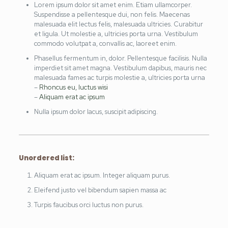
Lorem ipsum dolor sit amet enim. Etiam ullamcorper.
Suspendisse a pellentesque dui, non felis. Maecenas
malesuada elit lectus felis, malesuada ultricies. Curabitur
et ligula. Ut molestie a, ultricies porta urna. Vestibulum
commodo volutpat a, convallis ac, laoreet enim.
Phasellus fermentum in, dolor. Pellentesque facilisis. Nulla
imperdiet sit amet magna. Vestibulum dapibus, mauris nec
malesuada fames ac turpis molestie a, ultricies porta urna
–
Rhoncus eu, luctus wisi
–
Aliquam erat ac ipsum
Nulla ipsum dolor lacus, suscipit adipiscing.
Unordered list:
Aliquam erat ac ipsum. Integer aliquam purus.
Eleifend justo vel bibendum sapien massa ac
Turpis faucibus orci luctus non purus.