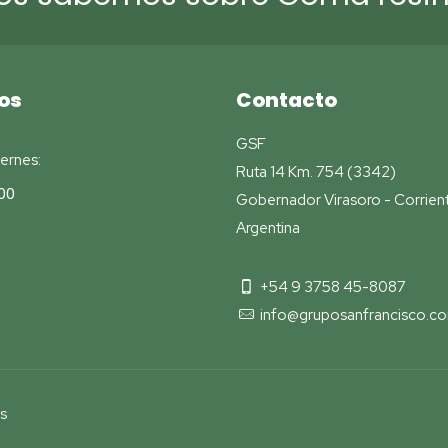
os
Contacto
GSF
ernes:
Ruta 14 Km. 754 (3342)
00
Gobernador Virasoro - Corrien
Argentina
+54 9 3758 45-8087
info@gruposanfrancisco.co
s