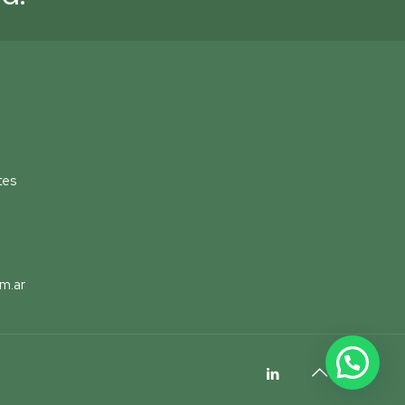
tes
m.ar