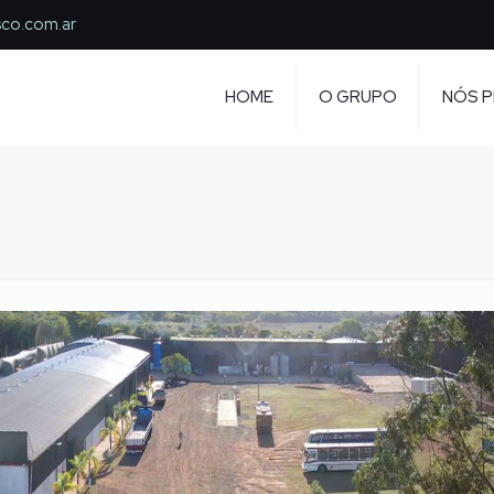
sco.com.ar
HOME
O GRUPO
NÓS 