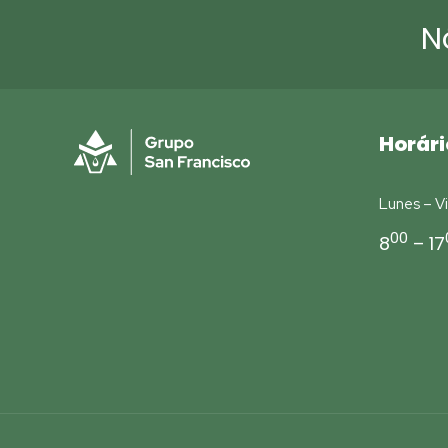
N
Horári
Lunes – Vi
00
8
– 17