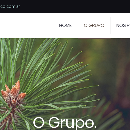
sco.com.ar
HOME
O GRUPO
NÓS 
O
G
r
u
p
o
.