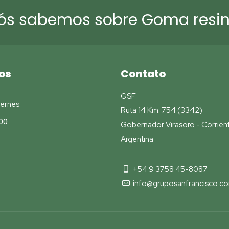
ós sabemos sobre Goma resin
os
Contato
GSF
ernes:
Ruta 14 Km. 754 (3342)
00
Gobernador Virasoro - Corrien
Argentina
+54 9 3758 45-8087
info@gruposanfrancisco.co