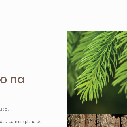
o na
to.
adas, com um plano de