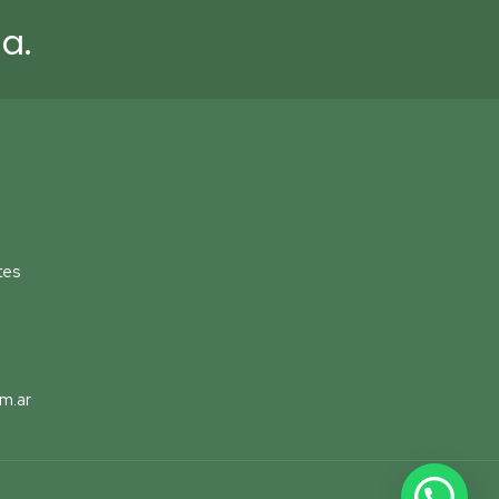
a.
tes
m.ar
Contactános